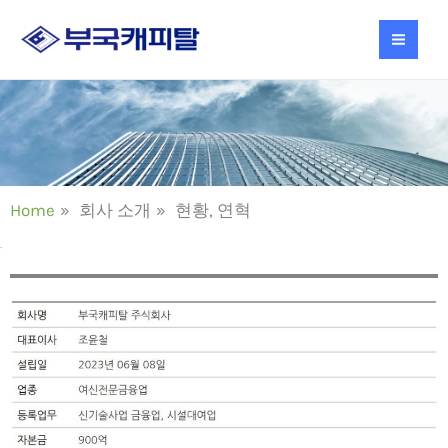
콘
텐
츠
로
건
너
뛰
기
Home
회사 소개
현황, 연혁
현황