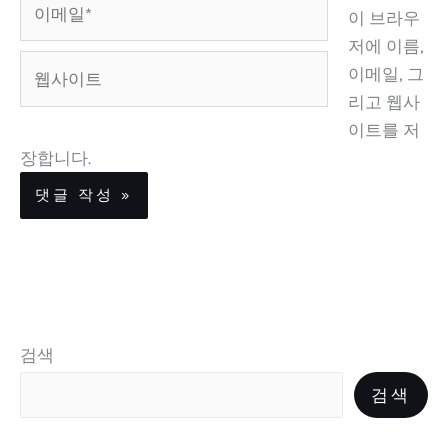
이 브라우
메
저에 이름,
일
웹
이메일, 그
*
사
리고 웹사
이
이트를 저
트
장합니다.
검색
검색