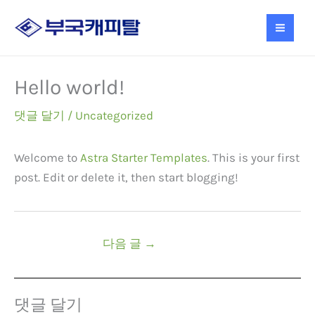
콘
S
6
6
텐
e
개
개
츠
a
제
제
로
Hello world!
r
품
품
건
c
너
댓글 달기
/
Uncategorized
뛰
h
기
Welcome to
Astra Starter Templates
. This is your first
post. Edit or delete it, then start blogging!
다음 글
→
댓글 달기