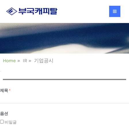
콘
텐
츠
로
건
너
뛰
기
Home
IR
기업공시
기업공시
제목
*
옵션
비밀글